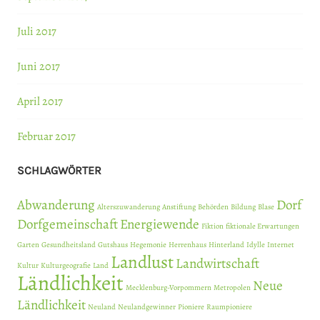
Juli 2017
Juni 2017
April 2017
Februar 2017
SCHLAGWÖRTER
Abwanderung
Dorf
Alterszuwanderung
Anstiftung
Behörden
Bildung
Blase
Dorfgemeinschaft
Energiewende
Fiktion
fiktionale Erwartungen
Garten
Gesundheitsland
Gutshaus
Hegemonie
Herrenhaus
Hinterland
Idylle
Internet
Landlust
Landwirtschaft
Kultur
Kulturgeografie
Land
Ländlichkeit
Neue
Mecklenburg-Vorpommern
Metropolen
Ländlichkeit
Neuland
Neulandgewinner
Pioniere
Raumpioniere