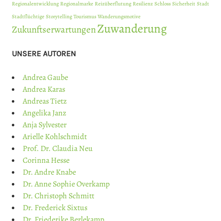
Regionalentwicklung
Regionalmarke
Reizüberflutung
Resilienz
Schloss
Sicherheit
Stadt
Stadtflüchtige
Storytelling
Tourismus
Wanderungsmotive
Zuwanderung
Zukunftserwartungen
UNSERE AUTOREN
Andrea Gaube
Andrea Karas
Andreas Tietz
Angelika Janz
Anja Sylvester
Arielle Kohlschmidt
Prof. Dr. Claudia Neu
Corinna Hesse
Dr. Andre Knabe
Dr. Anne Sophie Overkamp
Dr. Christoph Schmitt
Dr. Frederick Sixtus
Dr. Friederike Berlekamp