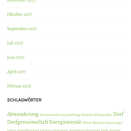
Dezember 2017
Oktober 2017
September 2017
Juli 2017
Juni 2017
April 2017
Februar 2017
SCHLAGWÖRTER
Abwanderung
Dorf
Alterszuwanderung
Anstiftung
Behörden
Bildung
Blase
Dorfgemeinschaft
Energiewende
Fiktion
fiktionale Erwartungen
Garten
Gesundheitsland
Gutshaus
Hegemonie
Herrenhaus
Hinterland
Idylle
Internet