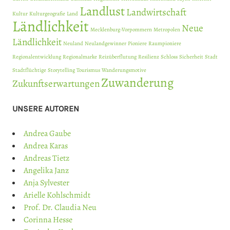
Landlust
Landwirtschaft
Kultur
Kulturgeografie
Land
Ländlichkeit
Neue
Mecklenburg-Vorpommern
Metropolen
Ländlichkeit
Neuland
Neulandgewinner
Pioniere
Raumpioniere
Regionalentwicklung
Regionalmarke
Reizüberflutung
Resilienz
Schloss
Sicherheit
Stadt
Stadtflüchtige
Storytelling
Tourismus
Wanderungsmotive
Zuwanderung
Zukunftserwartungen
UNSERE AUTOREN
Andrea Gaube
Andrea Karas
Andreas Tietz
Angelika Janz
Anja Sylvester
Arielle Kohlschmidt
Prof. Dr. Claudia Neu
Corinna Hesse