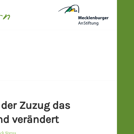
N
 der Zuzug das
nd verändert
ick Sixtus