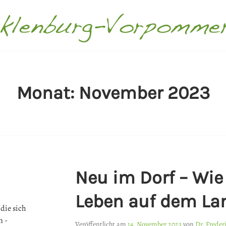
ECKLENBURG-VORPOMMER
Monat:
November 2023
Neu im Dorf – Wie
Leben auf dem La
die sich
n -
Veröffentlicht am
14. November 2023
von
Dr. Freder