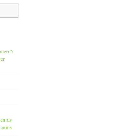
mern“:
ger
en als
 Raums