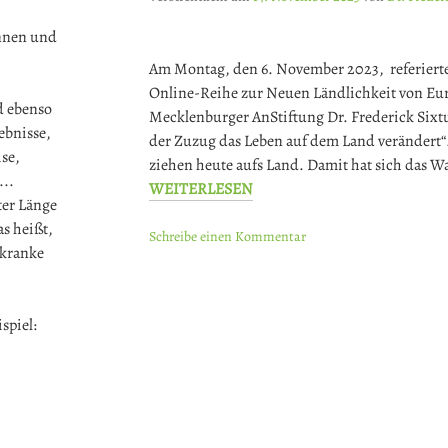
innen und
Am Montag, den 6. November 2023, referiert
Online-Reihe zur Neuen Ländlichkeit von E
d ebenso
Mecklenburger AnStiftung Dr. Frederick Sixt
ebnisse,
der Zuzug das Leben auf dem Land verändert
se,
ziehen heute aufs Land. Damit hat sich das
...
WEITERLESEN
ter Länge
s heißt,
Schreibe einen Kommentar
 kranke
spiel: