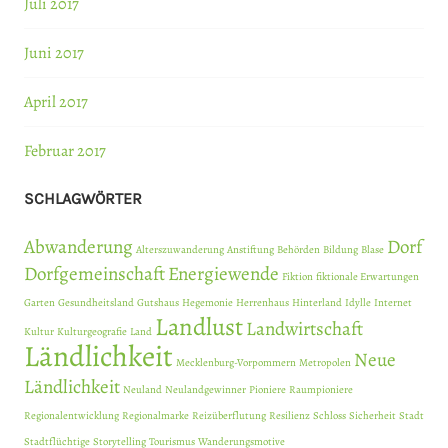
Juli 2017
Juni 2017
April 2017
Februar 2017
SCHLAGWÖRTER
Abwanderung
Dorf
Alterszuwanderung
Anstiftung
Behörden
Bildung
Blase
Dorfgemeinschaft
Energiewende
Fiktion
fiktionale Erwartungen
Garten
Gesundheitsland
Gutshaus
Hegemonie
Herrenhaus
Hinterland
Idylle
Internet
Landlust
Landwirtschaft
Kultur
Kulturgeografie
Land
Ländlichkeit
Neue
Mecklenburg-Vorpommern
Metropolen
Ländlichkeit
Neuland
Neulandgewinner
Pioniere
Raumpioniere
Regionalentwicklung
Regionalmarke
Reizüberflutung
Resilienz
Schloss
Sicherheit
Stadt
Stadtflüchtige
Storytelling
Tourismus
Wanderungsmotive