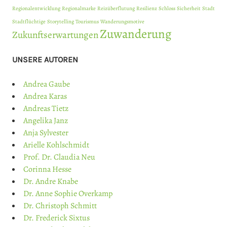
Regionalentwicklung
Regionalmarke
Reizüberflutung
Resilienz
Schloss
Sicherheit
Stadt
Stadtflüchtige
Storytelling
Tourismus
Wanderungsmotive
Zuwanderung
Zukunftserwartungen
UNSERE AUTOREN
Andrea Gaube
Andrea Karas
Andreas Tietz
Angelika Janz
Anja Sylvester
Arielle Kohlschmidt
Prof. Dr. Claudia Neu
Corinna Hesse
Dr. Andre Knabe
Dr. Anne Sophie Overkamp
Dr. Christoph Schmitt
Dr. Frederick Sixtus