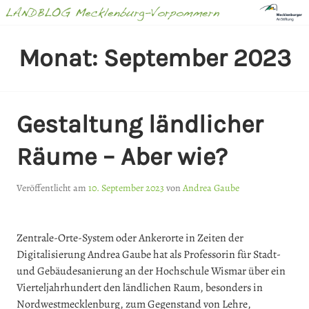
Springe
zum
Inhalt
LANDBLOG
Monat:
September 2023
MECKLENBURG-
VORPOMMERN
Gestaltung ländlicher
Räume – Aber wie?
Veröffentlicht am
10. September 2023
von
Andrea Gaube
Zentrale-Orte-System oder Ankerorte in Zeiten der
Digitalisierung Andrea Gaube hat als Professorin für Stadt-
und Gebäudesanierung an der Hochschule Wismar über ein
Vierteljahrhundert den ländlichen Raum, besonders in
Nordwestmecklenburg, zum Gegenstand von Lehre,