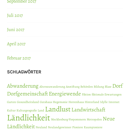
September 2017
Juli 2017
Juni 2017
April 2017
Februar 2017
SCHLAGWÖRTER
Abwanderung
Dorf
Alterszuwanderung
Anstiftung
Behörden
Bildung
Blase
Dorfgemeinschaft
Energiewende
Fiktion
fiktionale Erwartungen
Garten
Gesundheitsland
Gutshaus
Hegemonie
Herrenhaus
Hinterland
Idylle
Internet
Landlust
Landwirtschaft
Kultur
Kulturgeografie
Land
Ländlichkeit
Neue
Mecklenburg-Vorpommern
Metropolen
Ländlichkeit
Neuland
Neulandgewinner
Pioniere
Raumpioniere