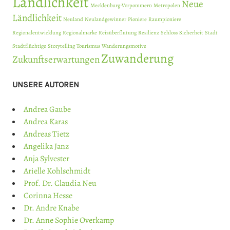
Ländlichkeit
Neue
Mecklenburg-Vorpommern
Metropolen
Ländlichkeit
Neuland
Neulandgewinner
Pioniere
Raumpioniere
Regionalentwicklung
Regionalmarke
Reizüberflutung
Resilienz
Schloss
Sicherheit
Stadt
Stadtflüchtige
Storytelling
Tourismus
Wanderungsmotive
Zuwanderung
Zukunftserwartungen
UNSERE AUTOREN
Andrea Gaube
Andrea Karas
Andreas Tietz
Angelika Janz
Anja Sylvester
Arielle Kohlschmidt
Prof. Dr. Claudia Neu
Corinna Hesse
Dr. Andre Knabe
Dr. Anne Sophie Overkamp