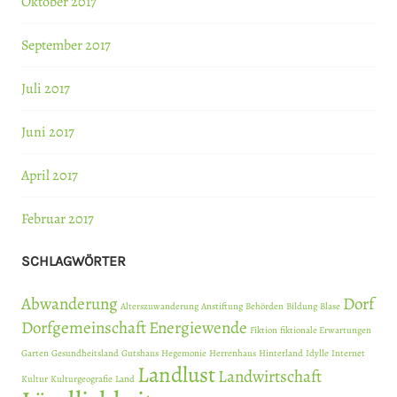
Oktober 2017
September 2017
Juli 2017
Juni 2017
April 2017
Februar 2017
SCHLAGWÖRTER
Abwanderung
Dorf
Alterszuwanderung
Anstiftung
Behörden
Bildung
Blase
Dorfgemeinschaft
Energiewende
Fiktion
fiktionale Erwartungen
Garten
Gesundheitsland
Gutshaus
Hegemonie
Herrenhaus
Hinterland
Idylle
Internet
Landlust
Landwirtschaft
Kultur
Kulturgeografie
Land