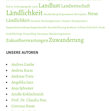
Landlust
Landwirtschaft
Kultur
Kulturgeografie
Land
Ländlichkeit
Neue
Mecklenburg-Vorpommern
Metropolen
Ländlichkeit
Neuland
Neulandgewinner
Pioniere
Raumpioniere
Regionalentwicklung
Regionalmarke
Reizüberflutung
Resilienz
Schloss
Sicherheit
Stadt
Stadtflüchtige
Storytelling
Tourismus
Wanderungsmotive
Zuwanderung
Zukunftserwartungen
UNSERE AUTOREN
Andrea Gaube
Andrea Karas
Andreas Tietz
Angelika Janz
Anja Sylvester
Arielle Kohlschmidt
Prof. Dr. Claudia Neu
Corinna Hesse