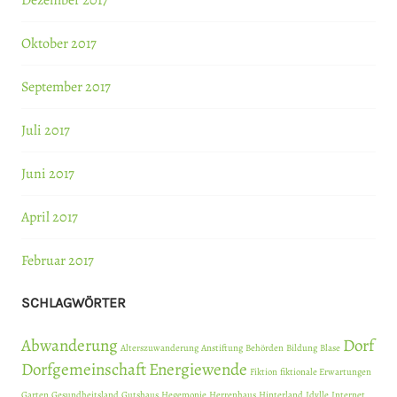
Dezember 2017
Oktober 2017
September 2017
Juli 2017
Juni 2017
April 2017
Februar 2017
SCHLAGWÖRTER
Abwanderung
Dorf
Alterszuwanderung
Anstiftung
Behörden
Bildung
Blase
Dorfgemeinschaft
Energiewende
Fiktion
fiktionale Erwartungen
Garten
Gesundheitsland
Gutshaus
Hegemonie
Herrenhaus
Hinterland
Idylle
Internet