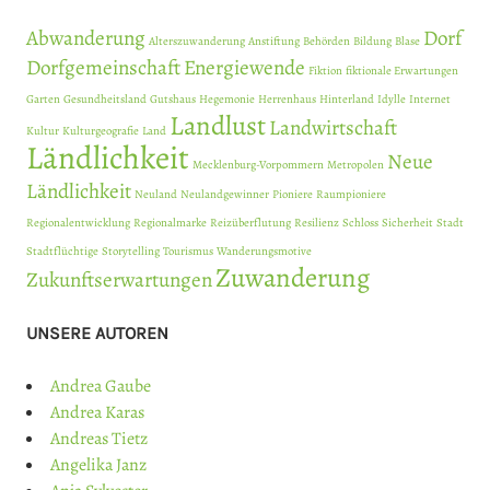
Abwanderung
Dorf
Alterszuwanderung
Anstiftung
Behörden
Bildung
Blase
Dorfgemeinschaft
Energiewende
Fiktion
fiktionale Erwartungen
Garten
Gesundheitsland
Gutshaus
Hegemonie
Herrenhaus
Hinterland
Idylle
Internet
Landlust
Landwirtschaft
Kultur
Kulturgeografie
Land
Ländlichkeit
Neue
Mecklenburg-Vorpommern
Metropolen
Ländlichkeit
Neuland
Neulandgewinner
Pioniere
Raumpioniere
Regionalentwicklung
Regionalmarke
Reizüberflutung
Resilienz
Schloss
Sicherheit
Stadt
Stadtflüchtige
Storytelling
Tourismus
Wanderungsmotive
Zuwanderung
Zukunftserwartungen
UNSERE AUTOREN
Andrea Gaube
Andrea Karas
Andreas Tietz
Angelika Janz