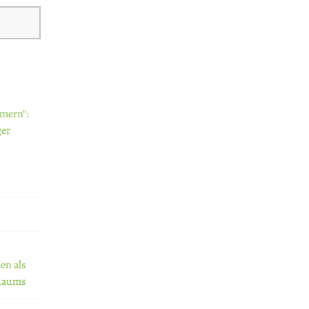
mern“:
ger
en als
 Raums