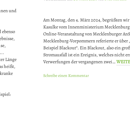
innen und
Am Montag, den 4. März 2024, begrüßten wir 
Kasulke vom Innenministerium Mecklenburg
d ebenso
Online-Veranstaltung von Mecklenburger An
ebnisse,
Mecklenburg-Vorpommern referierte er über „
se,
Beispiel Blackout“. Ein Blackout, also ein gr
...
Stromausfall ist ein Ereignis, welches nicht er
ter Länge
Verwerfungen der vergangenen zwei…
WEIT
s heißt,
 kranke
Schreibe einen Kommentar
spiel: