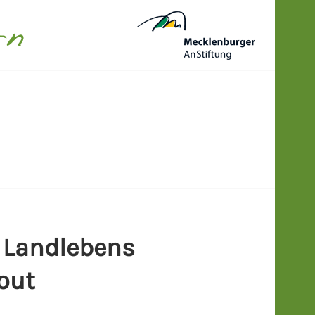
N
s Landlebens
out