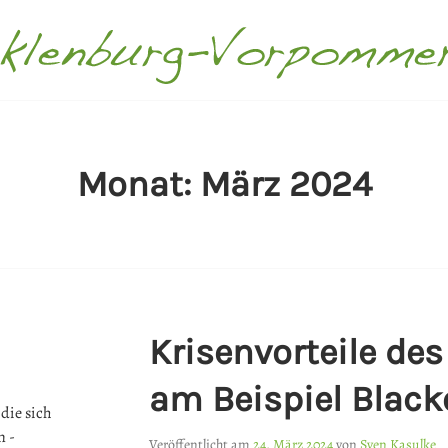
ECKLENBURG-VORPOMMER
Monat:
März 2024
Krisenvorteile de
am Beispiel Black
die sich
n -
Veröffentlicht am
24. März 2024
von
Sven Kasulke