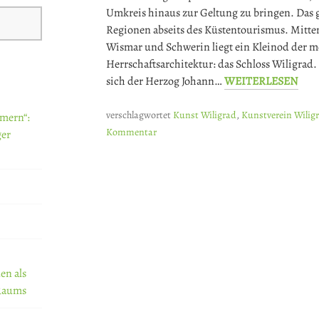
Umkreis hinaus zur Geltung zu bringen. Das g
Regionen abseits des Küstentourismus. Mitt
Wismar und Schwerin liegt ein Kleinod der 
Herrschaftsarchitektur: das Schloss Wiligrad.
sich der Herzog Johann…
WEITERLESEN
verschlagwortet
Kunst Wiligrad
,
Kunstverein Wilig
mern“:
Kommentar
ger
en als
 Raums