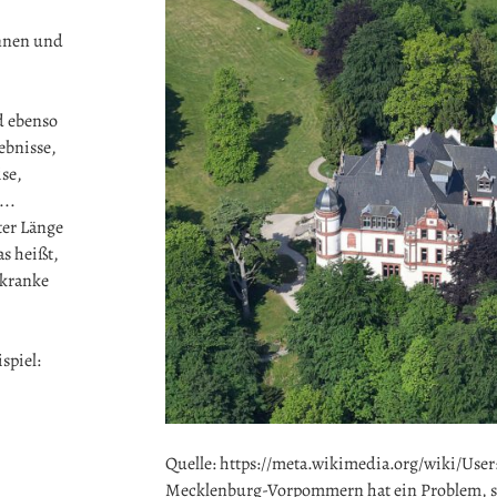
innen und
d ebenso
ebnisse,
se,
...
ter Länge
s heißt,
 kranke
spiel:
Quelle: https://meta.wikimedia.org/wiki/User
Mecklenburg-Vorpommern hat ein Problem, se