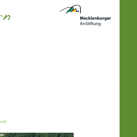
N
midt