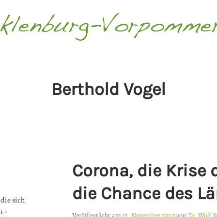
ECKLENBURG-VORPOMMER
Berthold Vogel
Corona, die Krise 
die Chance des L
die sich
n -
Veröffentlicht am
15. November 2020
von
Dr. Wolf 