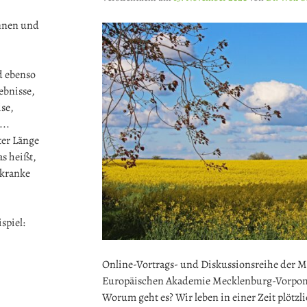
innen und
d ebenso
ebnisse,
se,
...
ter Länge
s heißt,
 kranke
spiel:
Online-Vortrags- und Diskussionsreihe der 
Europäischen Akademie Mecklenburg-Vorpo
Worum geht es? Wir leben in einer Zeit plötz