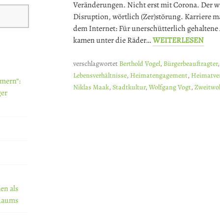
Veränderungen. Nicht erst mit Corona. Der wis
Disruption, wörtlich (Zer)störung. Karriere m
dem Internet: Für unerschütterlich gehaltene
kamen unter die Räder…
WEITERLESEN
verschlagwortet
Berthold Vogel
,
Bürgerbeauftragter
Lebensverhältnisse
,
Heimatengagement
,
Heimatve
mern“:
Niklas Maak
,
Stadtkultur
,
Wolfgang Vogt
,
Zweitwo
ger
en als
 Raums