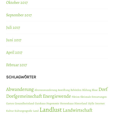
Oktober 2017
September 2017
Juli 2017
Juni 2017
April 2017
Februar 2017
SCHLAGWÖRTER
Abwanderung
Dorf
Alterszuwanderung
Anstiftung
Behörden
Bildung
Blase
Dorfgemeinschaft
Energiewende
Fiktion
fiktionale Erwartungen
Garten
Gesundheitsland
Gutshaus
Hegemonie
Herrenhaus
Hinterland
Idylle
Internet
Landlust
Landwirtschaft
Kultur
Kulturgeografie
Land