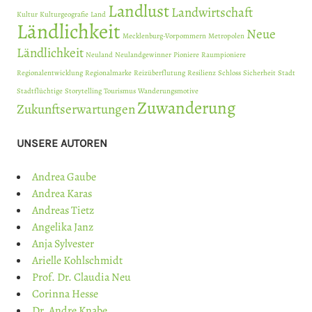
Landlust
Landwirtschaft
Kultur
Kulturgeografie
Land
Ländlichkeit
Neue
Mecklenburg-Vorpommern
Metropolen
Ländlichkeit
Neuland
Neulandgewinner
Pioniere
Raumpioniere
Regionalentwicklung
Regionalmarke
Reizüberflutung
Resilienz
Schloss
Sicherheit
Stadt
Stadtflüchtige
Storytelling
Tourismus
Wanderungsmotive
Zuwanderung
Zukunftserwartungen
UNSERE AUTOREN
Andrea Gaube
Andrea Karas
Andreas Tietz
Angelika Janz
Anja Sylvester
Arielle Kohlschmidt
Prof. Dr. Claudia Neu
Corinna Hesse
Dr. Andre Knabe