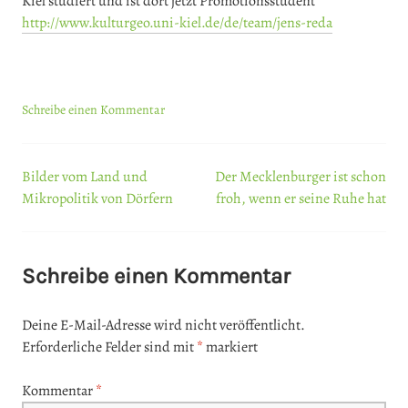
Kiel studiert und ist dort jetzt Promotionsstudent
http://www.kulturgeo.uni-kiel.de/de/team/jens-reda
Schreibe einen Kommentar
Bilder vom Land und
Der Mecklenburger ist schon
Beitrags-
Mikropolitik von Dörfern
froh, wenn er seine Ruhe hat
Navigation
Schreibe einen Kommentar
Deine E-Mail-Adresse wird nicht veröffentlicht.
Erforderliche Felder sind mit
*
markiert
Kommentar
*