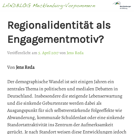
Springe
zum
Inhalt
LANDBLOG
Regionalidentität als
MECKLENBURG-
Engagementmotiv?
VORPOMMERN
Veröffentlicht am
5. April 2017
von
Jens Reda
Von
Jens Reda
Der demographische Wandel ist seit einigen Jahren ein
zentrales Thema in politischen und medialen Debatten in
Deutschland. Insbesondere die steigende Lebenserwartung
und die sinkende Geburtenrate werden dabei als
Ausgangspunkt für sich selbstverstärkende Folgeeffekte wie
Abwanderung, kommunale Schuldenlast oder eine sinkende
Standortattraktivität ins Zentrum der Aufmerksamkeit
gerückt. Je nach Standort weisen diese Entwicklungen jedoch