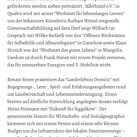
geförderten werden sieben porträtiert. “Allerhand e.V.” in
Qualitz wird mit seiner “Werkstatt für lebenslanges Lernen”
von der bekannten Künstlerin Barbara Wetzel vorgestellt.
Gemeinschaftsbildung auf dem Dorf zeigt Willisch im
Gespräch mit Wibke Seifarth von den “Offenen Werkstätten
für Selbsthilfe und Allmendegüter” in Gatschow sowie Klaus
Hirrich von der “Werkstatt des guten Lebens” in Wangelin.
Usedom ist durch Frank Haney mit einem Projekt vertreten,
das für erneuerbare Energien und E-Mobilität wirbt.
Renate Strom präsentiert das “Landerlebnis Diemitz” mit
Begegnungs-, Lern-, Spiel- und Erfahrungsangeboten rund
um Landwirtschaft und Lebensmittelerzeugung. Einen
breiten auf dörfliche Entwicklung angelegten Ansatz verfolgt
Heinz Niemann mit “Zukunft für Siggelkow”. Der
pensionierte Dozent für Wirtschafts- und Sozialgeographie
kümmert sich mit einem Verein und einem sehr kleinen
Budget um die Infrastruktur der lokalen Daseinsvorsorge –