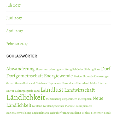
Juli 2017
Juni 2017
April 2017
Februar 2017
SCHLAGWÖRTER
Abwanderung
Dorf
Alterszuwanderung
Anstiftung
Behörden
Bildung
Blase
Dorfgemeinschaft
Energiewende
Fiktion
fiktionale Erwartungen
Garten
Gesundheitsland
Gutshaus
Hegemonie
Herrenhaus
Hinterland
Idylle
Internet
Landlust
Landwirtschaft
Kultur
Kulturgeografie
Land
Ländlichkeit
Neue
Mecklenburg-Vorpommern
Metropolen
Ländlichkeit
Neuland
Neulandgewinner
Pioniere
Raumpioniere
Regionalentwicklung
Regionalmarke
Reizüberflutung
Resilienz
Schloss
Sicherheit
Stadt