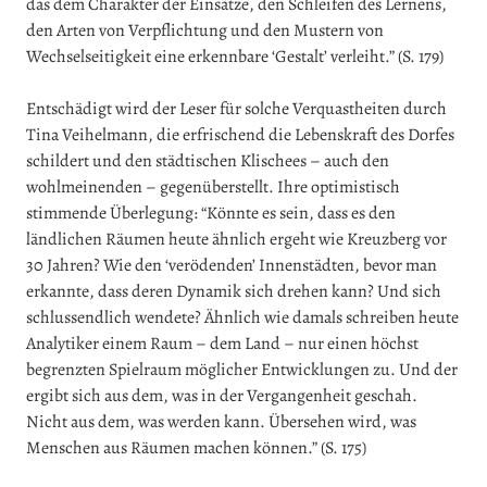
das dem Charakter der Einsätze, den Schleifen des Lernens,
den Arten von Verpflichtung und den Mustern von
Wechselseitigkeit eine erkennbare ‘Gestalt’ verleiht.” (S. 179)
Entschädigt wird der Leser für solche Verquastheiten durch
Tina Veihelmann, die erfrischend die Lebenskraft des Dorfes
schildert und den städtischen Klischees – auch den
wohlmeinenden – gegenüberstellt. Ihre optimistisch
stimmende Überlegung: “Könnte es sein, dass es den
ländlichen Räumen heute ähnlich ergeht wie Kreuzberg vor
30 Jahren? Wie den ‘verödenden’ Innenstädten, bevor man
erkannte, dass deren Dynamik sich drehen kann? Und sich
schlussendlich wendete? Ähnlich wie damals schreiben heute
Analytiker einem Raum – dem Land – nur einen höchst
begrenzten Spielraum möglicher Entwicklungen zu. Und der
ergibt sich aus dem, was in der Vergangenheit geschah.
Nicht aus dem, was werden kann. Übersehen wird, was
Menschen aus Räumen machen können.” (S. 175)