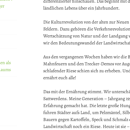
differenzierter hinschauen. Das beginnt mi
ger
ländlichen Lebens über ein Jahrhundert.
Die Kulturrevolution von der alten zur Neuen
Feldern. Dazu gehören die Verkehrsrevolution,
Wertschätzung von Natur und der Landgang vo
wir den Bedeutungswandel der Landwirtschaft 
Aus den vergangenen Wochen haben wir die B
en als
Mahnfeuern und den Trecker-Demos vor Augen
 Raums
schlafender Riese schien sich zu erheben. Un
ernährt euch alle!
Das mit der Ernährung stimmt. Wir unterschä
Sattwerdens. Meine Generation – Jahrgang 1952
Erfahrung gemacht hat. Die letzte große Hung
fuhren Städter aufs Land, um Pelzmäntel, Sil
Bauern gegen Kartoffeln, Speck und Schmalz 
Landwirtschaft noch ein Riese. Heute ist sie 