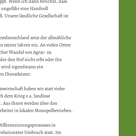
pt. Wenn ich dann berichte, dass
 ungefähr eine Handvoll
ß. Unsere ländliche Gesellschaft ist
Westdeutschland setzt der allmähliche
n 1950er Jahren ein. An vielen Orten
licher Wandel von Agrar- zu
der den Hof nicht erbt oder ihn
s wird irgendwann ein
 Dienstleister.
swirtschaft haben wir statt vieler
h dem Krieg v.a. landlose
n. Aus ihnen werden über den
beiter in lokalen Monopolbetrieben.
 Differenzierungsprozesses in
evolutionärer Umbruch statt. Im