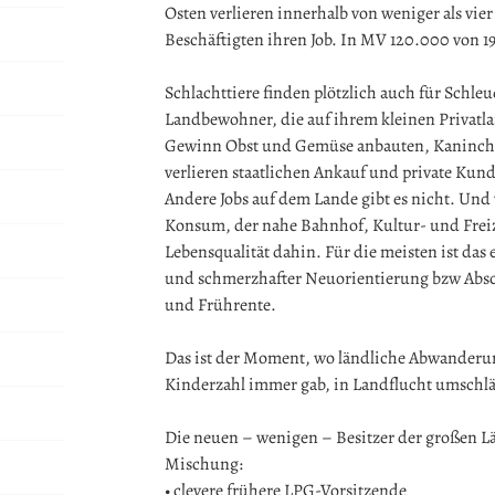
Osten verlieren innerhalb von weniger als vi
Beschäftigten ihren Job. In MV 120.000 von 1
Schlachttiere finden plötzlich auch für Schl
Landbewohner, die auf ihrem kleinen Privat
Gewinn Obst und Gemüse anbauten, Kaninchen
verlieren staatlichen Ankauf und private Kund
Andere Jobs auf dem Lande gibt es nicht. Un
Konsum, der nahe Bahnhof, Kultur- und Freiz
Lebensqualität dahin. Für die meisten ist das e
und schmerzhafter Neuorientierung bzw Absc
und Frührente.
Das ist der Moment, wo ländliche Abwanderu
Kinderzahl immer gab, in Landflucht umschlä
Die neuen – wenigen – Besitzer der großen L
Mischung:
• clevere frühere LPG-Vorsitzende