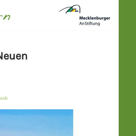
N
 Neuen
hmidt