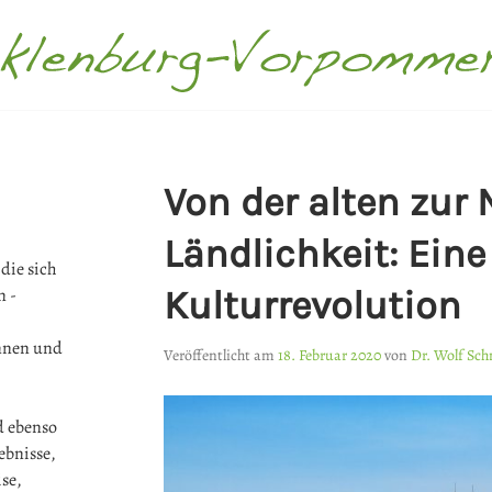
ECKLENBURG-VORPOMMER
Von der alten zur
Ländlichkeit: Eine
die sich
Kulturrevolution
n -
innen und
Veröffentlicht am
18. Februar 2020
von
Dr. Wolf Sc
d ebenso
ebnisse,
se,