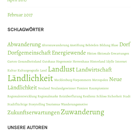
Februar 2017
SCHLAGWÖRTER
Abwanderung
Dorf
Alterszuwanderung
Anstiftung
Behörden
Bildung
Blase
Dorfgemeinschaft
Energiewende
Fiktion
fiktionale Erwartungen
Garten
Gesundheitsland
Gutshaus
Hegemonie
Herrenhaus
Hinterland
Idylle
Internet
Landlust
Landwirtschaft
Kultur
Kulturgeografie
Land
Ländlichkeit
Neue
Mecklenburg-Vorpommern
Metropolen
Ländlichkeit
Neuland
Neulandgewinner
Pioniere
Raumpioniere
Regionalentwicklung
Regionalmarke
Reizüberflutung
Resilienz
Schloss
Sicherheit
Stadt
Stadtflüchtige
Storytelling
Tourismus
Wanderungsmotive
Zuwanderung
Zukunftserwartungen
UNSERE AUTOREN