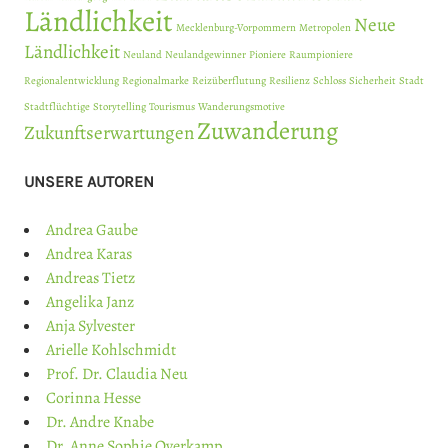
Ländlichkeit
Neue
Mecklenburg-Vorpommern
Metropolen
Ländlichkeit
Neuland
Neulandgewinner
Pioniere
Raumpioniere
Regionalentwicklung
Regionalmarke
Reizüberflutung
Resilienz
Schloss
Sicherheit
Stadt
Stadtflüchtige
Storytelling
Tourismus
Wanderungsmotive
Zuwanderung
Zukunftserwartungen
UNSERE AUTOREN
Andrea Gaube
Andrea Karas
Andreas Tietz
Angelika Janz
Anja Sylvester
Arielle Kohlschmidt
Prof. Dr. Claudia Neu
Corinna Hesse
Dr. Andre Knabe
Dr. Anne Sophie Overkamp