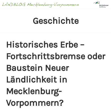
Springe
zum
Inhalt
LANDBLOG
Geschichte
MECKLENBURG-
VORPOMMERN
Historisches Erbe –
Fortschrittsbremse oder
Baustein Neuer
Ländlichkeit in
Mecklenburg-
Vorpommern?