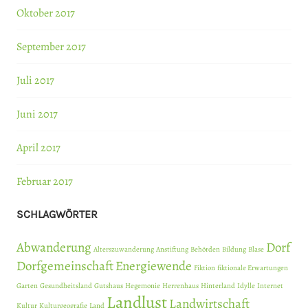
Oktober 2017
September 2017
Juli 2017
Juni 2017
April 2017
Februar 2017
SCHLAGWÖRTER
Abwanderung
Dorf
Alterszuwanderung
Anstiftung
Behörden
Bildung
Blase
Dorfgemeinschaft
Energiewende
Fiktion
fiktionale Erwartungen
Garten
Gesundheitsland
Gutshaus
Hegemonie
Herrenhaus
Hinterland
Idylle
Internet
Landlust
Landwirtschaft
Kultur
Kulturgeografie
Land