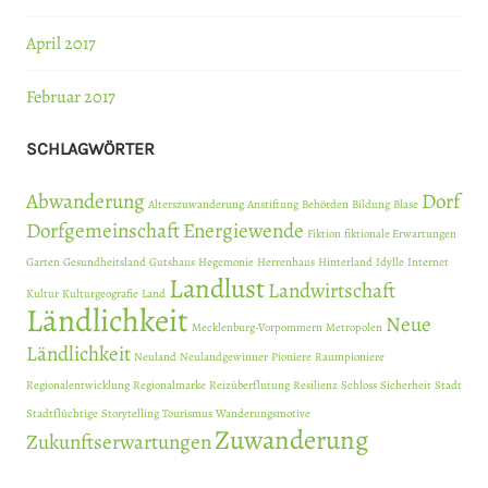
April 2017
Februar 2017
SCHLAGWÖRTER
Abwanderung
Dorf
Alterszuwanderung
Anstiftung
Behörden
Bildung
Blase
Dorfgemeinschaft
Energiewende
Fiktion
fiktionale Erwartungen
Garten
Gesundheitsland
Gutshaus
Hegemonie
Herrenhaus
Hinterland
Idylle
Internet
Landlust
Landwirtschaft
Kultur
Kulturgeografie
Land
Ländlichkeit
Neue
Mecklenburg-Vorpommern
Metropolen
Ländlichkeit
Neuland
Neulandgewinner
Pioniere
Raumpioniere
Regionalentwicklung
Regionalmarke
Reizüberflutung
Resilienz
Schloss
Sicherheit
Stadt
Stadtflüchtige
Storytelling
Tourismus
Wanderungsmotive
Zuwanderung
Zukunftserwartungen